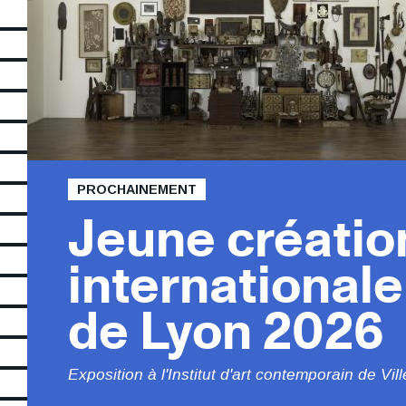
André Breton, 1922-1966, Mur de l'atelier d'André Breton, Centre Pompidou, Pari
PROCHAINEMENT
Titre
Jeune créatio
internationale
de Lyon 2026
Sous
Exposition à l'Institut d'art contemporain de Vi
titre