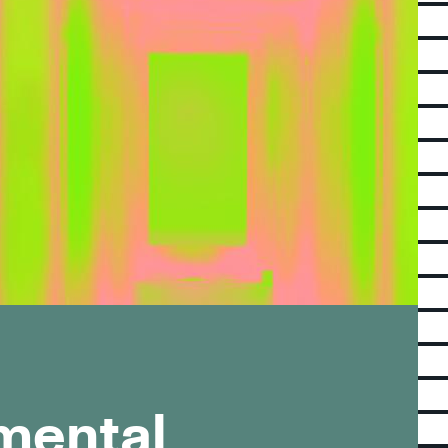
le de Lyon
mental