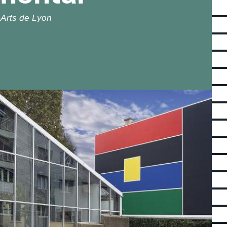
Arts de Lyon
2026. Image © Centre Pompidou, MNAM-CCI, Dist. GrandPalaisRmn