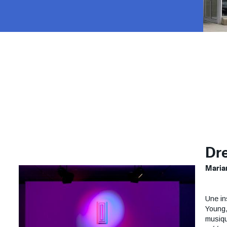
Façade d
TIt
Dr
Sous
Maria
VIsuel
Image
titre
Une in
Parag
Young,
musiqu