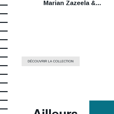
La
Marian Zazeela &...
xxx
+
xxx
DÉCOUVRIR LA COLLECTION
VIsuel
Image
Ailleurs