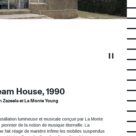
e l'IAC par Matt Mullican. © Photo : Blaise Adilon
Mettre le ca
re
eam House, 1990
-
n Zazeela et La Monte Young
stallation lumineuse et musicale conçue par La Monte
raphe
 pionnier de la notion de musique éternelle. La
e fait réagir de manière infime les mobiles suspendus