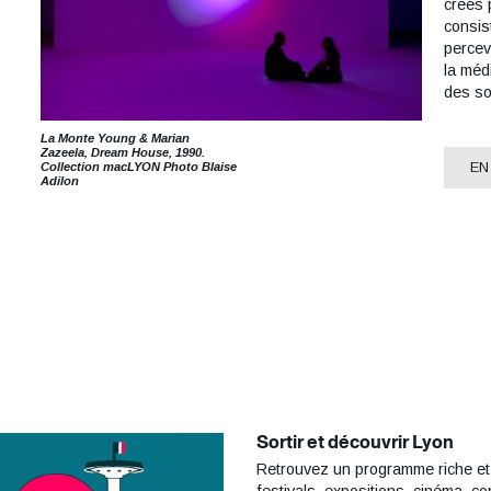
créés 
consis
percev
la méd
des so
La Monte Young & Marian
Zazeela, Dream House, 1990.
EN
Collection macLYON Photo Blaise
Adilon
Titre
Sortir et découvrir Lyon
Retrouvez un programme riche et va
Paragraphe