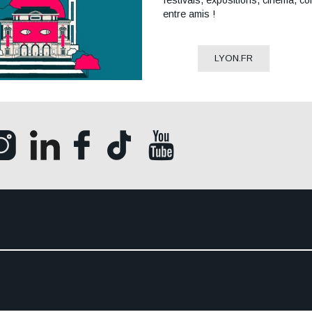
festivals, expositions, cinéma, c
entre amis !
LYON.FR
Ouvrir la page Instagram (Nouvelle fenêtre)
Ouvrir la page LinkedIn (Nouvelle fenêtre)
Ouvrir la page Facebook (Nouvelle fenêt
Ouvrir la page Tik Tok (Nouvelle
Ouvrir la page Youtube (