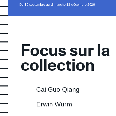
Du 19 septembre au dimanche 13 décembre 2026
Date
Focus sur la
collection
La
Cai Guo-Qiang
+
La
Erwin Wurm
xxx
+