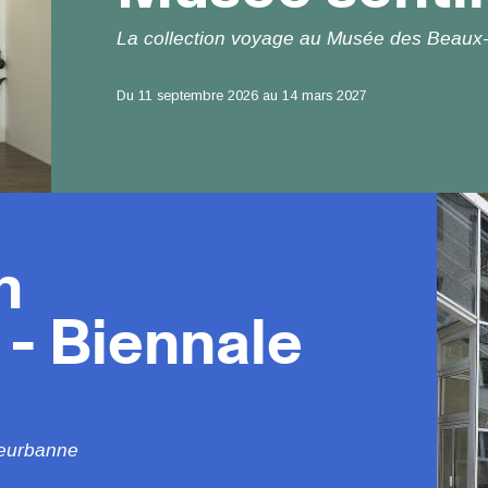
Sous
La collection voyage au Musée des Beaux-
titre
Du 11 septembre 2026 au 14 mars 2027
Date
s, Musée national d’art moderne - Centre de création industrielle. © ADAGP, Paris, 
Visuel
Image
n
 - Biennale
lleurbanne