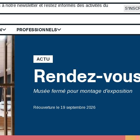
New
 notre newsletter et restez informés des activités du
S'INSC
 le site du Mus
N
PROFESSIONNELS
ACTU
Titre
Rendez-vous 
Sous
Musée fermé pour montage d'exposition
titre
Réouverture le 19 septembre 2026
Date
Visuel
Image