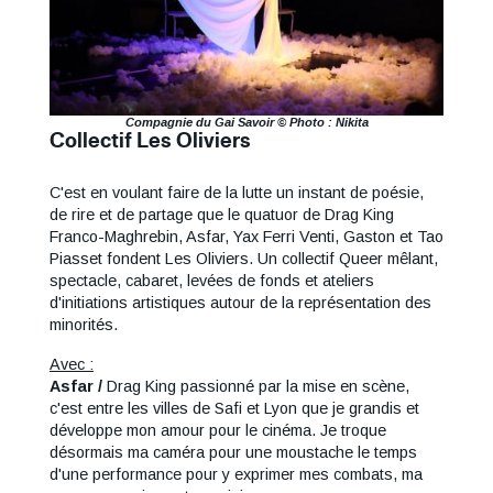
Compagnie du Gai Savoir © Photo : Nikita
Collectif Les Oliviers
Texte
En
C'est en voulant faire de la lutte un instant de poésie,
savoir
de rire et de partage que le quatuor de Drag King
plus
Franco-Maghrebin, Asfar, Yax Ferri Venti, Gaston et Tao
:
Piasset fondent Les Oliviers. Un collectif Queer mêlant,
Droite
spectacle, cabaret, levées de fonds et ateliers
d'initiations artistiques autour de la représentation des
minorités.
Avec :
Asfar /
Drag King passionné par la mise en scène,
c'est entre les villes de Safi et Lyon que je grandis et
développe mon amour pour le cinéma. Je troque
désormais ma caméra pour une moustache le temps
d'une performance pour y exprimer mes combats, ma