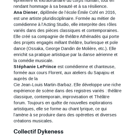
éphémère et extraordinaire du corps humain, tout en
Gauche
rendant hommage à sa beauté et à sa résilience.
Ana Diener
, diplômée de l’école Émile Cohl en 2016,
est une artiste pluridisciplinaire. Formée au métier de
comédienne à l’Acting Studio, elle interprète des rôles
variés dans des pièces classiques et contemporaines.
Elle créé sa compagnie de théâtre Athénadès qui porte
des projets engagés mêlant théâtre, burlesque et pole
dance (Ossaka, George Dandin de Molière, etc.). Elle
enrichit sa pratique artistique par la danse aérienne et
la comédie musicale.
Stéphanie LePrince
est comédienne et chanteuse,
formée aux cours Florent, aux ateliers du Sapajou et
auprès de la
Cie Jean-Louis Martin-Barbaz. Elle développe une riche
expérience de scène dans des registres variés : théâtre
classique, contemporain, improvisation et Théâtre
forum. Toujours en quête de nouvelles explorations
artistiques, elle se forme au chant lyrique, ce qui
l’amène à se produire dans des opérettes et diverses
créations musicales.
Collectif Dykeness