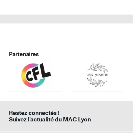
Partenaires
Image
Image
Image
Image
Restez connectés !
Suivez l'actualité du MAC Lyon