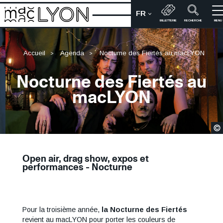
Aller
FR
au
CHOIX DE LA LANGUE
Bienvenue sur le site du M
BILLETTERIE
RECHERCHE
MENU
contenu
principal
Accueil
Agenda
Nocturne des Fiertés au macLYON
Nocturne des Fiertés au
macLYON
Open air, drag show, expos et
performances - Nocturne
Pour la troisième année,
la Nocturne des Fiertés
Contenu
revient au macLYON pour porter les couleurs de