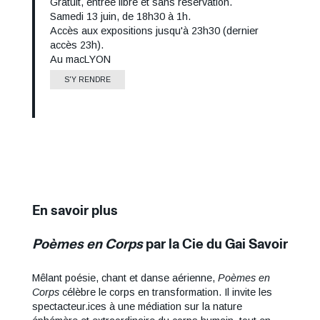
Gratuit, entrée libre et sans réservation.
Tarif
Samedi 13 juin, de 18h30 à 1h.
Informations
Accès aux expositions jusqu'à 23h30 (dernier
horaires
accès 23h).
Au macLYON
Lieu
S'Y RENDRE
En savoir plus
Poèmes en Corps
par la Cie du Gai Savoir
Texte
En
Mêlant poésie, chant et danse aérienne,
Poèmes en
savoir
Corps
célèbre le corps en transformation. Il invite les
plus
spectacteur.ices à une médiation sur la nature
: