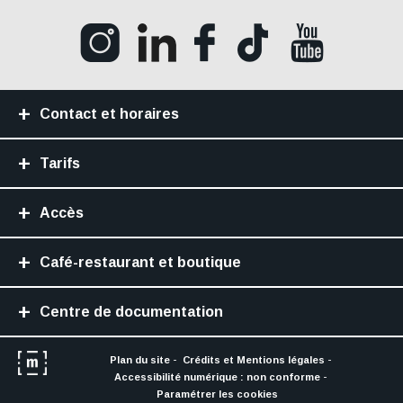
Ouvrir la page Instagram (Nouvelle fenê
Ouvrir la page LinkedIn (Nouvell
Ouvrir la page Facebook (N
Ouvrir la page Tik
Ouvrir la p
Contact et horaires
Tarifs
Accès
Café-restaurant et boutique
Centre de documentation
Plan du site
Crédits et Mentions légales
Accessibilité numérique : non conforme
Paramétrer les cookies