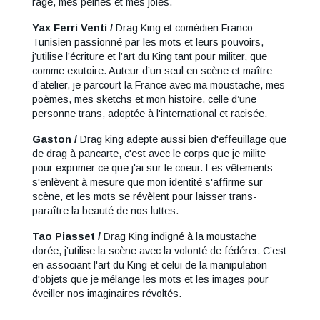
rage, mes peines et mes joies.
Yax Ferri Venti
/
Drag King et comédien Franco
Tunisien passionné par les mots et leurs pouvoirs,
j’utilise l’écriture et l’art du King tant pour militer, que
comme exutoire. Auteur d’un seul en scène et maître
d’atelier, je parcourt la France avec ma moustache, mes
poèmes, mes sketchs et mon histoire, celle d’une
personne trans, adoptée à l'international et racisée.
Gaston /
Drag king adepte aussi bien d'effeuillage que
de drag à pancarte, c'est avec le corps que je milite
pour exprimer ce que j'ai sur le coeur. Les vêtements
s'enlèvent à mesure que mon identité s'affirme sur
scène, et les mots se révèlent pour laisser trans-
paraître la beauté de nos luttes.
Tao Piasset /
Drag King indigné à la moustache
dorée, j’utilise la scène avec la volonté de fédérer. C’est
en associant l'art du King et celui de la manipulation
d'objets que je mélange les mots et les images pour
éveiller nos imaginaires révoltés.