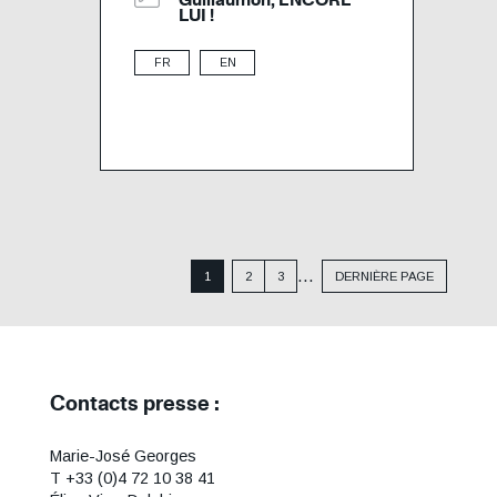
LUI !
FR
EN
Pagination
…
1
2
3
DERNIÈRE PAGE
Contacts presse :
Colonne
Gauche
Marie-José Georges
T +33 (0)4 72 10 38 41