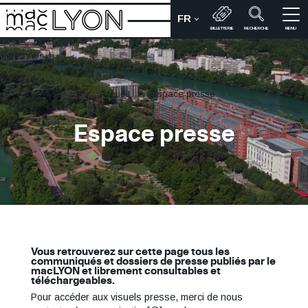
Aller
FR
au
CHOIX DE LA LANGUE :
Bienvenue sur le site du M
BILLETTERIE
RECHERCHE
MENU
contenu
principal
Accueil
Espace presse
Titre
Espace presse
de
la
page
Vous retrouverez sur cette page tous les
Paragraphe
communiqués et dossiers de presse publiés par le
macLYON et librement consultables et
téléchargeables.
Pour accéder aux visuels presse, merci de nous