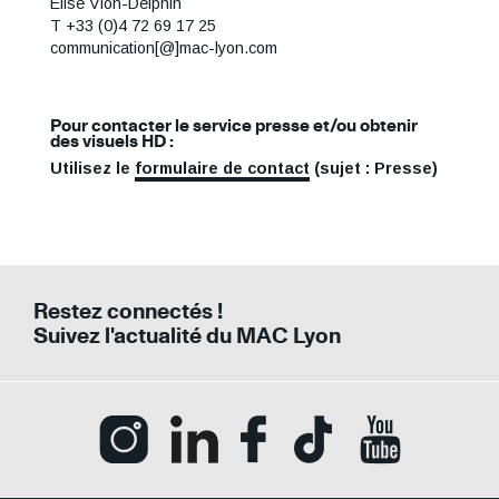
Élise Vion-Delphin
T +33 (0)4 72 69 17 25
communication[@]mac-lyon.com
Pour contacter le service presse et/ou obtenir
des visuels HD :
Utilisez le
formulaire de contact
(sujet : Presse)
Restez connectés !
Suivez l'actualité du MAC Lyon
Ouvrir la page Instagram (Nouvelle fenê
Ouvrir la page LinkedIn (Nouvell
Ouvrir la page Facebook (N
Ouvrir la page Tik
Ouvrir la p