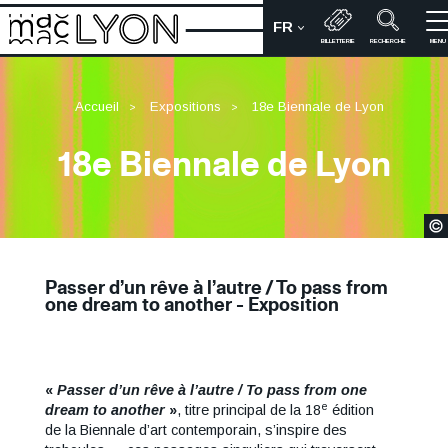
Aller
FR
au
CHOIX DE LA LANGUE
Bienvenue sur le site du M
BILLETTERIE
RECHERCHE
MENU
contenu
principal
Accueil
Expositions
18e Biennale de Lyon
18e Biennale de Lyon
Passer d’un rêve à l’autre / To pass from
one dream to another - Exposition
«
Passer d’un rêve à l’autre / To pass from one
Contenu
e
dream to another
»
, titre principal de la 18
édition
de la Biennale d’art contemporain, s’inspire des