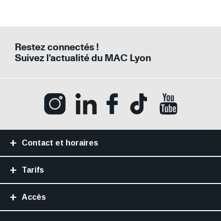
Restez connectés !
Suivez l'actualité du MAC Lyon
Ouvrir la page Instagram (Nouvelle fenê
Ouvrir la page LinkedIn (Nouvell
Ouvrir la page Facebook (N
Ouvrir la page Tik
Ouvrir la p
Contact et horaires
Tarifs
Accès