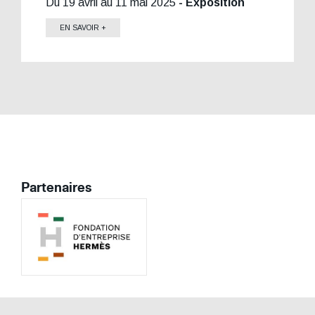
Du 19 avril au 11 mai 2025
- Exposition
EN SAVOIR +
Partenaires
Image
Image