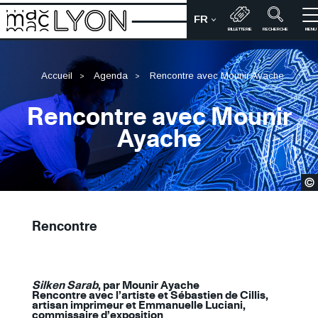
Aller
FR
au
CHOIX DE LA LANGUE
Bienvenue sur le site du M
BILLETTERIE
RECHERCHE
MENU
contenu
principal
Accueil
Agenda
Rencontre avec Mounir Ayache
Rencontre avec Mounir
Ayache
Rencontre
Silken Sarab
, par Mounir Ayache
Contenu
Rencontre avec l’artiste et Sébastien de Cillis,
artisan imprimeur et Emmanuelle Luciani,
commissaire d’exposition