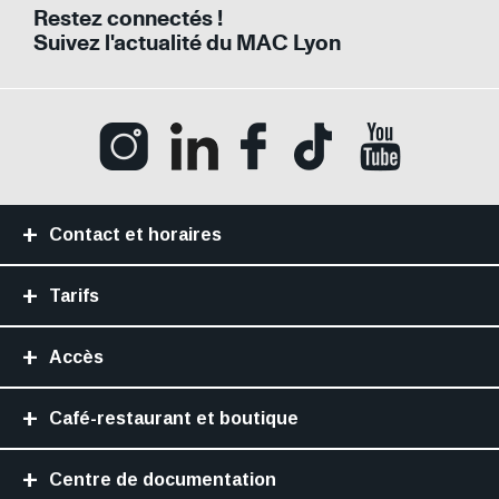
Restez connectés !
Suivez l'actualité du MAC Lyon
Ouvrir la page Instagram (Nouvelle fenê
Ouvrir la page LinkedIn (Nouvell
Ouvrir la page Facebook (N
Ouvrir la page Tik
Ouvrir la p
Contact et horaires
Tarifs
Accès
Café-restaurant et boutique
Centre de documentation