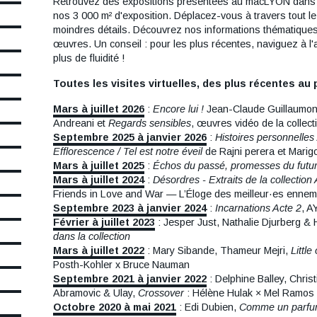
Retrouvez des expositions présentées au macLYON dans d
nos 3 000 m² d'exposition. Déplacez-vous à travers tout le
moindres détails. Découvrez nos informations thématiques 
œuvres. Un conseil : pour les plus récentes, naviguez à l'
plus de fluidité !
Toutes les visites virtuelles, des plus récentes au 
Mars à juillet 2026
:
Encore lui !
Jean-Claude Guillaumo
Andreani et
Regards sensibles
, œuvres vidéo de la collect
Septembre 2025 à janvier 2026
:
Histoires personnelles 
Efflorescence / Tel est notre éveil
de Rajni perera et Marig
Mars à juillet 2025
:
Échos du passé, promesses du futu
Mars à juillet 2024
:
Désordres - Extraits de la collection
Friends in Love and War — L’Éloge des meilleur·es ennem
Septembre 2023 à janvier 2024
:
Incarnations Acte 2
, 
Février à juillet 2023
: Jesper Just, Nathalie Djurberg &
dans la collection
Mars à juillet 2022
: Mary Sibande, Thameur Mejri,
Littl
Posth-Kohler x Bruce Nauman
Septembre 2021 à janvier 2022
: Delphine Balley, Chris
Abramovic & Ulay,
Crossover
: Hélène Hulak × Mel Ramos
Octobre 2020 à mai 2021
: Edi Dubien,
Comme un parfum