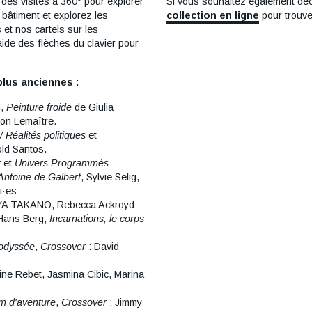
es visites à 360° pour explorer
Si vous souhaitez également déco
 bâtiment et explorez les
collection en ligne
pour trouve
et nos cartels sur les
aide des flèches du clavier pour
plus anciennes :
n,
Peinture froide
de Giulia
ion Lemaître.
/ Réalités politiques
et
old Santos.
r
et
Univers Programmés
 Antoine de Galbert
, Sylvie Selig,
i·es
AYA TAKANO, Rebecca Ackroyd
 Hans Berg,
Incarnations, le corps
e odyssée
,
Crossover
: David
tine Rebet, Jasmina Cibic, Marina
 d'aventure
,
Crossover
: Jimmy