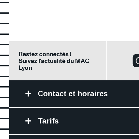
Tags
Tags
facebook
twitter
Restez connectés !
Suivez l'actualité du MAC
Lyon
Contact et horaires
Tarifs