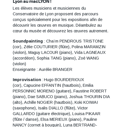
Lyon au macLYON !
Les élèves musiciens et musiciennes du
Conservatoire de Lyon proposent des parcours
conçus spécialement pour les expositions afin de
découvrir les œuvres en musique. Déambulez au
cœur du musée et découvrez les œuvres autrement.
Soundpainting
: Chaïm PENDROUS TRISTONE
(cor), Zélie COUTURIER (flûte), Polina MARAMZIN
(violon), Maguy LACOUR (piano), Vida LAGNEAUX
(accordéon), Sophia TANG (piano), Zoé WANG
(violon)
Enseignante : Aurélie BRANGER
Improvisation
: Hugo BOURDERIOUX
(cor), Capucine EFFANTIN (hautbois), Emilia
PERSONNIC MORENO (guitare), Faustine ROBERT
(piano), Dae SABUCO (piano), Joshua THOURIN DIA
(alto), Achille NOGIER (hautbois), Koki KOIWAI
(saxophone), Isalis DIALLO (flûte), Victor
GALLARDO (guitare électrique), Louisa PIKAAR
(flûte / danse), Elsa MERIEUX (piano), Pauline
NANCY (cornet à bouquin), Luna BERTRAND-