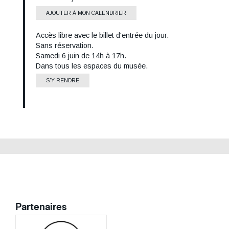
AJOUTER À MON CALENDRIER
Accès libre avec le billet d'entrée du jour.
Tarif
Sans réservation.
Samedi 6 juin de 14h à 17h.
Informations
Dans tous les espaces du musée.
Lieu
horaires
S'Y RENDRE
Partenaires
Image
Image