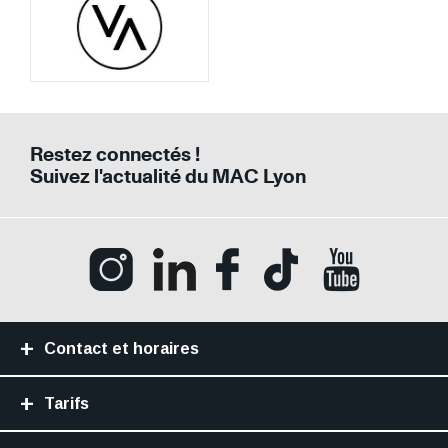
Restez connectés !
Suivez l'actualité du MAC Lyon
Ouvrir la page Instagram (Nouvelle fenê
Ouvrir la page LinkedIn (Nouvell
Ouvrir la page Facebook (N
Ouvrir la page Tik
Ouvrir la p
Contact et horaires
Tarifs