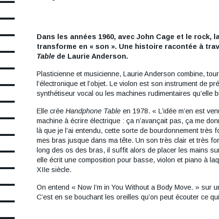
Dans les années 1960, avec John Cage et le rock, la
Contenu
transforme en « son ». Une histoire racontée à trav
Table
de Laurie Anderson.
Plasticienne et musicienne, Laurie Anderson combine, tour 
l’électronique et l’objet. Le violon est son instrument de 
synthétiseur vocal ou les machines rudimentaires qu’elle b
Elle crée
Handphone Table
en 1978. « L’idée m’en est venue
machine à écrire électrique : ça n’avançait pas, ça me donna
là que je l’ai entendu, cette sorte de bourdonnement très fo
mes bras jusque dans ma tête. Un son très clair et très for
long des os des bras, il suffit alors de placer les mains sur
elle écrit une composition pour basse, violon et piano à la
XIIe siècle.
On entend « Now I’m in You Without a Body Move. » sur un
C’est en se bouchant les oreilles qu’on peut écouter ce qu