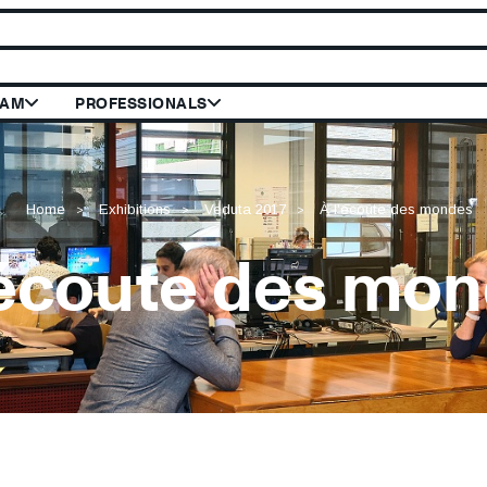
 le site du Mus
RAM
PROFESSIONALS
Home
Exhibitions
Veduta 2017
À l'écoute des mondes
'écoute des mo