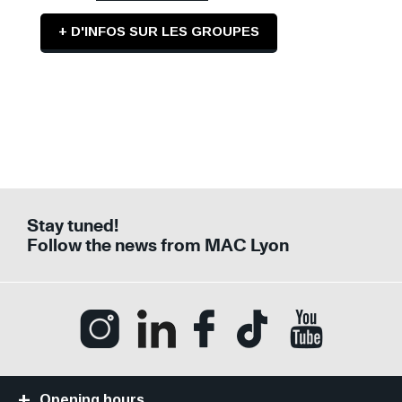
+ D'INFOS SUR LES GROUPES
Tags
Tags
facebook
twitter
Stay tuned!
Follow the news from MAC Lyon
Ouvrir la page Instagram (Nouvelle fenê
Ouvrir la page LinkedIn (Nouvell
Ouvrir la page Facebook (N
Ouvrir la page Tik
Ouvrir la p
Opening hours