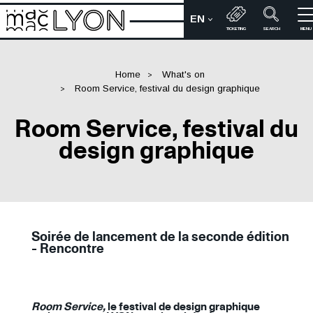
Skip
EN
to
CHOIX DE LA LANGUE
Bienvenue sur le site du M
TICKETING
SEARCH
MENU
main
content
Home
What's on
Room Service, festival du design graphique
Room Service, festival du
design graphique
Soirée de lancement de la seconde édition
- Rencontre
Room Service,
le festival de design graphique
Contenu