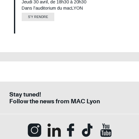
Jeudi 30 avril, de 18h30 à 20h30
Informations
Dans l'auditorium du macLYON
Lieu
horaires
S'Y RENDRE
Stay tuned!
Follow the news from MAC Lyon
Ouvrir la page Instagram (Nouvelle fenê
Ouvrir la page LinkedIn (Nouvell
Ouvrir la page Facebook (N
Ouvrir la page Tik
Ouvrir la p