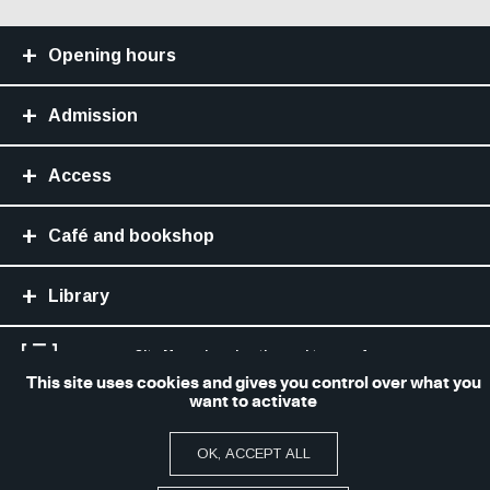
Opening hours
Admission
Access
Café and bookshop
Library
Site Map
Legal notice and terms of use
Accessibilité numérique : non conforme
This site uses cookies and gives you control over what you
want to activate
Paramétrer les cookies
OK, ACCEPT ALL